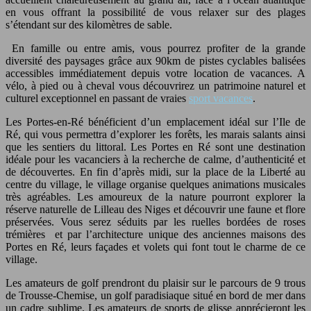
en vous offrant la possibilité de vous relaxer sur des plages
s’étendant sur des kilomètres de sable.
En famille ou entre amis, vous pourrez profiter de la grande
diversité des paysages grâce aux 90km de pistes cyclables balisées
accessibles immédiatement depuis votre location de vacances. A
vélo, à pied ou à cheval vous découvrirez un patrimoine naturel et
culturel exceptionnel en passant de vraies
sport vacances
.
Les Portes-en-Ré bénéficient d’un emplacement idéal sur l’Ile de
Ré, qui vous permettra d’explorer les forêts, les marais salants ainsi
que les sentiers du littoral. Les Portes en Ré sont une destination
idéale pour les vacanciers à la recherche de calme, d’authenticité et
de découvertes. En fin d’après midi, sur la place de la Liberté au
centre du village, le village organise quelques animations musicales
très agréables. Les amoureux de la nature pourront explorer la
réserve naturelle de Lilleau des Niges et découvrir une faune et flore
préservées. Vous serez séduits par les ruelles bordées de roses
trémières et par l’architecture unique des anciennes maisons des
Portes en Ré, leurs façades et volets qui font tout le charme de ce
village.
Les amateurs de golf prendront du plaisir sur le parcours de 9 trous
de Trousse-Chemise, un golf paradisiaque situé en bord de mer dans
un cadre sublime. Les amateurs de sports de glisse apprécieront les