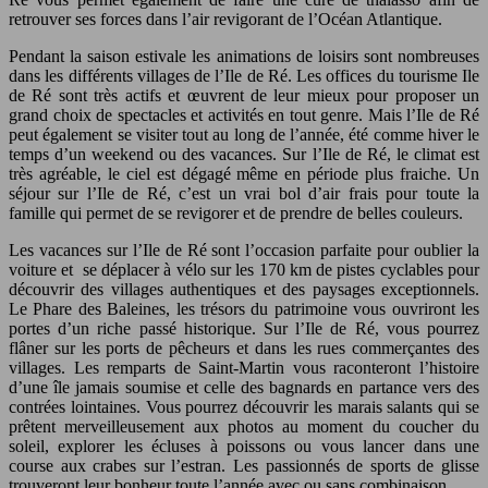
retrouver ses forces dans l’air revigorant de l’Océan Atlantique.
Pendant la saison estivale les animations de loisirs sont nombreuses
dans les différents villages de l’Ile de Ré. Les offices du tourisme Ile
de Ré sont très actifs et œuvrent de leur mieux pour proposer un
grand choix de spectacles et activités en tout genre. Mais l’Ile de Ré
peut également se visiter tout au long de l’année, été comme hiver le
temps d’un weekend ou des vacances. Sur l’Ile de Ré, le climat est
très agréable, le ciel est dégagé même en période plus fraiche. Un
séjour sur l’Ile de Ré, c’est un vrai bol d’air frais pour toute la
famille qui permet de se revigorer et de prendre de belles couleurs.
Les vacances sur l’Ile de Ré sont l’occasion parfaite pour oublier la
voiture et se déplacer à vélo sur les 170 km de pistes cyclables pour
découvrir des villages authentiques et des paysages exceptionnels.
Le Phare des Baleines, les trésors du patrimoine vous ouvriront les
portes d’un riche passé historique. Sur l’Ile de Ré, vous pourrez
flâner sur les ports de pêcheurs et dans les rues commerçantes des
villages. Les remparts de Saint-Martin vous raconteront l’histoire
d’une île jamais soumise et celle des bagnards en partance vers des
contrées lointaines. Vous pourrez découvrir les marais salants qui se
prêtent merveilleusement aux photos au moment du coucher du
soleil, explorer les écluses à poissons ou vous lancer dans une
course aux crabes sur l’estran. Les passionnés de sports de glisse
trouveront leur bonheur toute l’année avec ou sans combinaison.