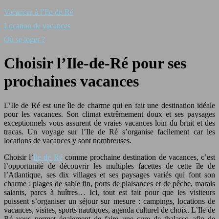
Vacances à l’Ile-de-Ré
Location de vacances
Où se loger ?
Choisir l’Ile-de-Ré pour ses
prochaines vacances
L’Ile de Ré est une île de charme qui en fait une destination idéale
pour les vacances. Son climat extrêmement doux et ses paysages
exceptionnels vous assurent de vraies vacances loin du bruit et des
tracas. Un voyage sur l’Ile de Ré s’organise facilement car les
locations de vacances y sont nombreuses.
Choisir l’
Ile de Ré
comme prochaine destination de vacances, c’est
l’opportunité de découvrir les multiples facettes de cette île de
l’Atlantique, ses dix villages et ses paysages variés qui font son
charme : plages de sable fin, ports de plaisances et de pêche, marais
salants, parcs à huîtres… Ici, tout est fait pour que les visiteurs
puissent s’organiser un séjour sur mesure : campings, locations de
vacances, visites, sports nautiques, agenda culturel de choix. L’Ile de
Ré vous permet également de faire une cure de thalasso afin de